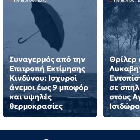
08.08.2026 - 14:32
08.08.2026 - 1
Συναγερμός από την
Θρίλερ 
Επιτροπή Εκτίμησης
Λυκαβητ
Κινδύνου: Ισχυροί
Εντοπίσ
άνεμοι έως 9 μποφόρ
σε σπηλ
και υψηλές
στους Α
θερμοκρασίες
Ισιδώρο