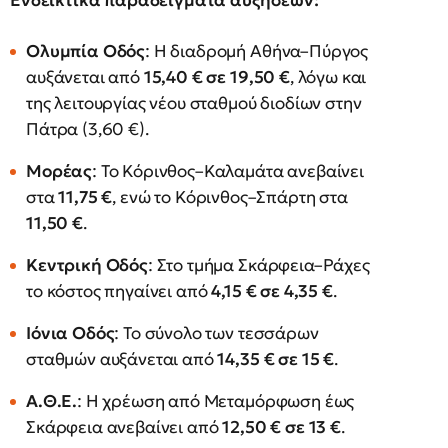
Ενδεικτικά παραδείγματα αυξήσεων:
Ολυμπία Οδός
: Η διαδρομή Αθήνα–Πύργος
αυξάνεται από
15,40 € σε 19,50 €
, λόγω και
της λειτουργίας νέου σταθμού διοδίων στην
Πάτρα (3,60 €).
Μορέας
: Το Κόρινθος–Καλαμάτα ανεβαίνει
στα
11,75 €
, ενώ το Κόρινθος–Σπάρτη στα
11,50 €
.
Κεντρική Οδός
: Στο τμήμα Σκάρφεια–Ράχες
το κόστος πηγαίνει από
4,15 € σε 4,35 €
.
Ιόνια Οδός
: Το σύνολο των τεσσάρων
σταθμών αυξάνεται από
14,35 € σε 15 €
.
Α.Θ.Ε.
: Η χρέωση από Μεταμόρφωση έως
Σκάρφεια ανεβαίνει από
12,50 € σε 13 €
.