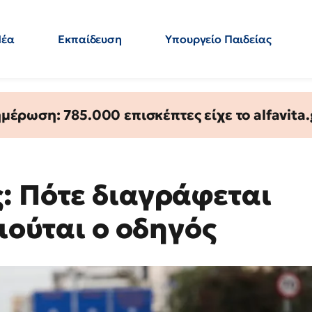
Νέα
Εκπαίδευση
Υπουργείο Παιδείας
 Εκπαιδευτικών
Μεταπτυχιακά
Πολιτική
Κόσμος
- Απαντήσεις
έρωση: 785.000 επισκέπτες είχε το alfavita.
: Πότε διαγράφεται
αιούται ο οδηγός