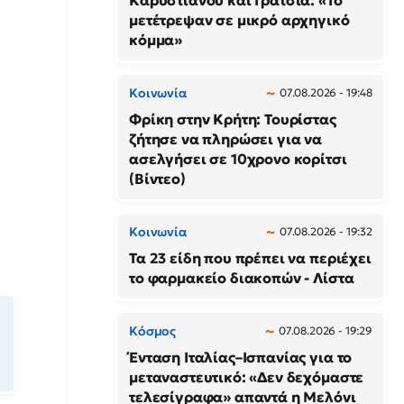
Καρυστιανού και Γρατσία: «Το
μετέτρεψαν σε μικρό αρχηγικό
κόμμα»
Κοινωνία
07.08.2026 - 19:48
Φρίκη στην Κρήτη: Τουρίστας
ζήτησε να πληρώσει για να
ασελγήσει σε 10χρονο κορίτσι
(Βίντεο)
Κοινωνία
07.08.2026 - 19:32
Τα 23 είδη που πρέπει να περιέχει
το φαρμακείο διακοπών - Λίστα
Κόσμος
07.08.2026 - 19:29
Ένταση Ιταλίας–Ισπανίας για το
μεταναστευτικό: «Δεν δεχόμαστε
τελεσίγραφα» απαντά η Μελόνι