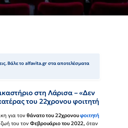
ις. Βάλε το alfavita.gr στα αποτελέσματα
ικαστήριο στη Λάρισα – «Δεν
 πατέρας του 22χρονου φοιτητή
ίκη για τον
θάνατο του 22χρονου
φοιτητή
 ζωή του τον
Φεβρουάριο του 2022,
όταν