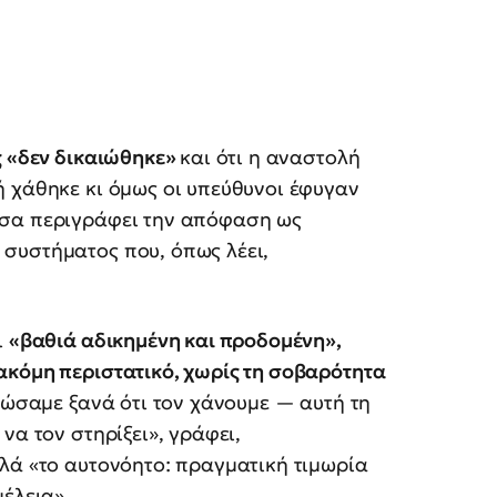
ς «δεν δικαιώθηκε»
και ότι η αναστολή
ή χάθηκε κι όμως οι υπεύθυνοι έφυγαν
σσα περιγράφει την απόφαση ως
ς συστήματος που, όπως λέει,
ι
«βαθιά αδικημένη και προδομένη»,
ακόμη περιστατικό, χωρίς τη σοβαρότητα
νιώσαμε ξανά ότι τον χάνουμε — αυτή τη
να τον στηρίξει», γράφει,
λά «το αυτονόητο: πραγματική τιμωρία
έλεια».