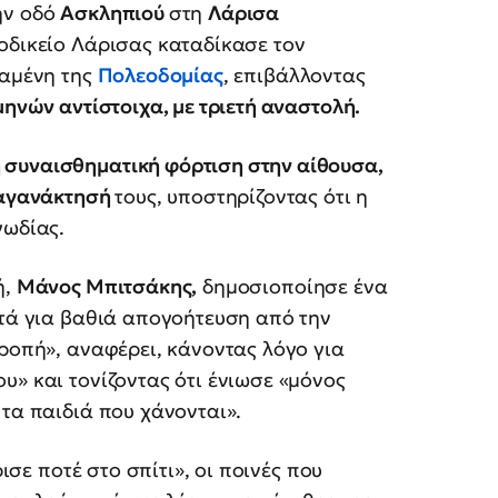
την οδό
Ασκληπιού
στη
Λάρισα
οδικείο Λάρισας καταδίκασε τον
ταμένη της
Πολεοδομίας
, επιβάλλοντας
μηνών αντίστοιχα, με τριετή αναστολή.
 συναισθηματική φόρτιση στην αίθουσα,
αγανάκτησή
τους, υποστηρίζοντας ότι η
γωδίας.
ή,
Μάνος Μπιτσάκης,
δημοσιοποίησε ένα
χτά για βαθιά απογοήτευση από την
τροπή», αναφέρει, κάνοντας λόγο για
υ» και τονίζοντας ότι ένιωσε «μόνος
 τα παιδιά που χάνονται».
ρισε ποτέ στο σπίτι», οι ποινές που