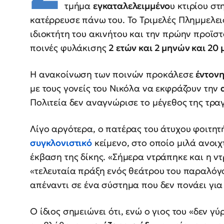
τμήμα
εγκαταλελειμμένο
υ κτιρίου σ
κατέρρευσε πάνω του. Το Τριμελές Πλημμελει
ιδιοκτήτη του ακινήτου και την πρώην προϊσ
ποινές φυλάκισης
2 ετών και 2 μηνών και 20 
Η ανακοίνωση των ποινών προκάλεσε
έντονη
με τους γονείς του Νικόλα να εκφράζουν την
Πολιτεία δεν αναγνώρισε το μέγεθος της τρα
Λίγο αργότερα, ο πατέρας του άτυχου φοιτητ
συγκλονιστικό
κείμενο, στο οποίο μιλά ανοι
έκβαση της δίκης. «Σήμερα ντράπηκε και η ν
«τελευταία πράξη ενός θεάτρου του παραλόγο
απέναντι σε ένα σύστημα που δεν πονάει για
Ο ίδιος σημειώνει ότι, ενώ ο γιος του «δεν γύ