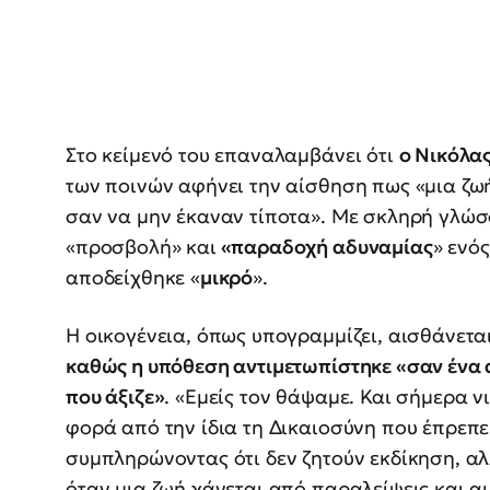
Στο κείμενό του επαναλαμβάνει ότι
ο Νικόλα
των ποινών αφήνει την αίσθηση πως «μια ζω
σαν να μην έκαναν τίποτα». Με σκληρή γλώ
«προσβολή» και
«παραδοχή αδυναμίας
» ενό
αποδείχθηκε «
μικρό
».
Η οικογένεια, όπως υπογραμμίζει, αισθάνετα
καθώς η υπόθεση αντιμετωπίστηκε «σαν ένα 
που άξιζε»
. «Εμείς τον θάψαμε. Και σήμερα 
φορά από την ίδια τη Δικαιοσύνη που έπρεπε 
συμπληρώνοντας ότι δεν ζητούν εκδίκηση, αλ
όταν μια ζωή χάνεται από παραλείψεις και αμ