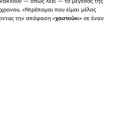
νακλούν — όπως λέει — το μέγεθος της
χρονου. «Ντρέπομαι που είμαι μέλος
ζοντας την απόφαση «
χαστούκι
» σε έναν