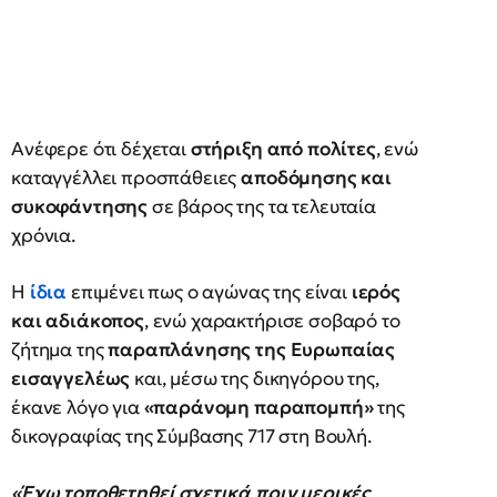
Ανέφερε ότι δέχεται
στήριξη από πολίτες
, ενώ
καταγγέλλει προσπάθειες
αποδόμησης και
συκοφάντησης
σε βάρος της τα τελευταία
χρόνια.
Η
ίδια
επιμένει πως ο αγώνας της είναι
ιερός
και αδιάκοπος
, ενώ χαρακτήρισε σοβαρό το
ζήτημα της
παραπλάνησης της Ευρωπαίας
εισαγγελέως
και, μέσω της δικηγόρου της,
έκανε λόγο για
«παράνομη παραπομπή»
της
δικογραφίας της Σύμβασης 717 στη Βουλή.
«Έχω τοποθετηθεί σχετικά πριν μερικές