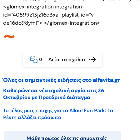
<glomex-integration integration-
id="40599z13jz16q3xa" playlist-id="v-
de16do98yfnl"> </glomex-integration>
Δείτε τα σχόλια
0
Όλες οι σημαντικές ειδήσεις στο alfavita.gr
Καθιερώνεται νέα σχολική αργία στις 26
Οκτωβρίου με Προεδρικό Διάταγμα
Το τέλος μιας εποχής για το Allou! Fun Park: Το
Ρέντη αλλάζει πρόσωπο
Μάθε πρώτος όλες τις σημαντικές