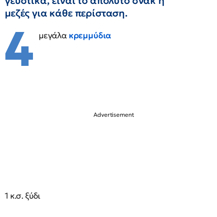
γευστικά, είναι το απόλυτο σνακ ή
μεζές για κάθε περίσταση.
4
μεγάλα
κρεμμύδια
1 κ.σ. ξύδι