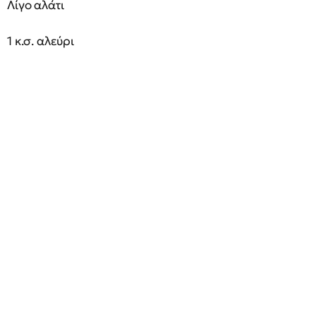
Λίγο αλάτι
1 κ.σ. αλεύρι