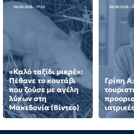
06.08.2026 - 17:53
06.08.2026 - 1
«Καλό ταξίδι μικρέ»:
Πέθανε το κουτάβι
Γρίπη Α:
που ζούσε με αγέλη
τουριστ
λύκων στη
προορισ
Μακεδονία (Βίντεο)
ιατρικέ