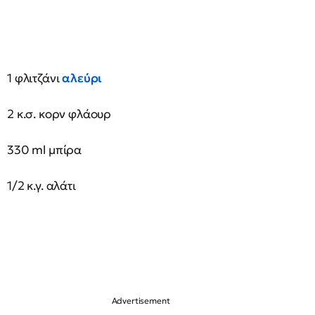
1 φλιτζάνι
αλεύρι
2 κ.σ. κορν φλάουρ
330 ml μπίρα
1/2 κ.γ. αλάτι