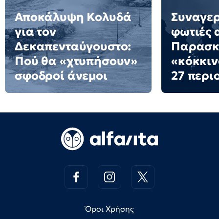
Αποκάλυψη Κολυδά
Συναγερ
για τον
φωτιές 
Δεκαπενταύγουστο:
Παρασκε
Πού θα «χτυπήσουν»
«κόκκιν
σφοδροί άνεμοι
27 περι
Όροι Χρήσης