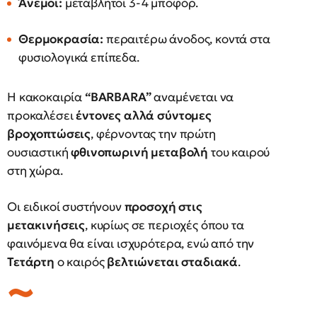
Άνεμοι:
μεταβλητοί 3-4 μποφόρ.
Θερμοκρασία:
περαιτέρω άνοδος, κοντά στα
φυσιολογικά επίπεδα.
Η κακοκαιρία
“BARBARA”
αναμένεται να
προκαλέσει
έντονες αλλά σύντομες
βροχοπτώσεις
, φέρνοντας την πρώτη
ουσιαστική
φθινοπωρινή μεταβολή
του καιρού
στη χώρα.
Οι ειδικοί συστήνουν
προσοχή στις
μετακινήσεις
, κυρίως σε περιοχές όπου τα
φαινόμενα θα είναι ισχυρότερα, ενώ από την
Τετάρτη
ο καιρός
βελτιώνεται σταδιακά
.