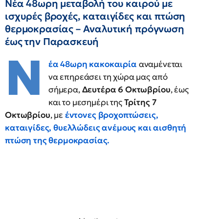
Νέα 48ωρη μεταβολή του καιρού με
ισχυρές βροχές, καταιγίδες και πτώση
θερμοκρασίας – Αναλυτική πρόγνωση
έως την Παρασκευή
Ν
έα
48ωρη κακοκαιρία
αναμένεται
να επηρεάσει τη χώρα μας από
σήμερα,
Δευτέρα 6 Οκτωβρίου
, έως
και το μεσημέρι της
Τρίτης 7
Οκτωβρίου
, με
έντονες βροχοπτώσεις
,
καταιγίδες
,
θυελλώδεις ανέμους
και
αισθητή
πτώση της θερμοκρασίας
.