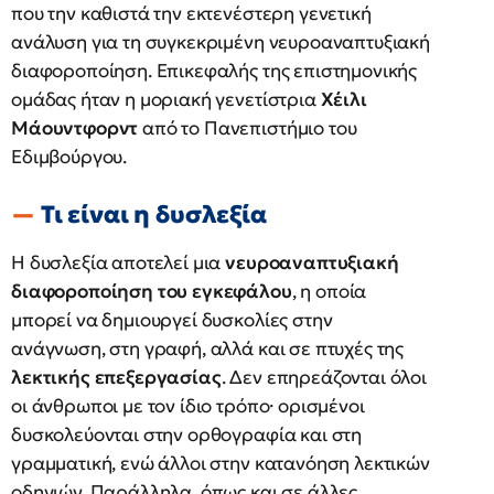
που την καθιστά την εκτενέστερη γενετική
ανάλυση για τη συγκεκριμένη νευροαναπτυξιακή
διαφοροποίηση. Επικεφαλής της επιστημονικής
ομάδας ήταν η μοριακή γενετίστρια
Χέιλι
Μάουντφορντ
από το Πανεπιστήμιο του
Εδιμβούργου.
Τι είναι η δυσλεξία
Η δυσλεξία αποτελεί μια
νευροαναπτυξιακή
διαφοροποίηση του εγκεφάλου
, η οποία
μπορεί να δημιουργεί δυσκολίες στην
ανάγνωση, στη γραφή, αλλά και σε πτυχές της
λεκτικής επεξεργασίας
. Δεν επηρεάζονται όλοι
οι άνθρωποι με τον ίδιο τρόπο· ορισμένοι
δυσκολεύονται στην ορθογραφία και στη
γραμματική, ενώ άλλοι στην κατανόηση λεκτικών
οδηγιών. Παράλληλα, όπως και σε άλλες