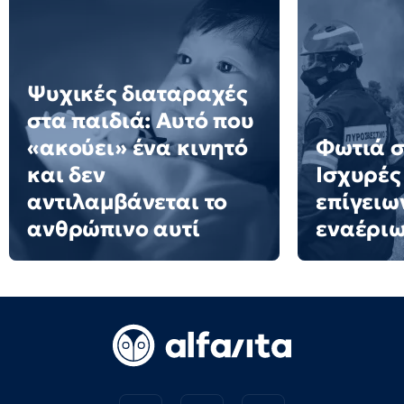
Ψυχικές διαταραχές
στα παιδιά: Αυτό που
«ακούει» ένα κινητό
Φωτιά σ
και δεν
Ισχυρές
αντιλαμβάνεται το
επίγειω
ανθρώπινο αυτί
εναέρι