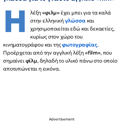
Η
λέξη
«φιλμ»
έχει μπει για τα καλά
στην ελληνική
γλώσσα
και
χρησιμοποιείται εδώ και δεκαετίες,
κυρίως στον χώρο του
κινηματογράφου και της
φωτογραφίας
.
Προέρχεται από την αγγλική λέξη
«film»
, που
σημαίνει
φίλμ
, δηλαδή το υλικό πάνω στο οποίο
αποτυπώνεται η εικόνα.