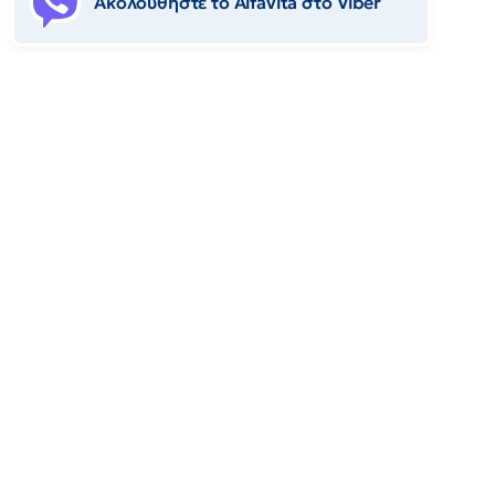
Ακολουθήστε το Αlfavita στο Viber