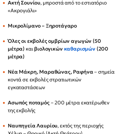
Ακτή Σουνίου
, μπροστά από το εστιατόριο
«Ακρογιάλι»
Μικρολίμανο – Ξηροτάγαρο
Όλες οι εκβολές ομβρίων αγωγών (50
μέτρα)
και
βιολογικών
καθαρισμών
(200
μέτρα)
Νέα Μάκρη, Μαραθώνας, Ραφήνα
– σημεία
κοντά σε εκβολές στρατιωτικών
εγκαταστάσεων
Ασωπός ποταμός
– 200 μέτρα εκατέρωθεν
της εκβολής
Ναυπηγεία Λαυρίου
, εκτός της περιοχής
Χέλμη – Θορικό (Ακτή Θεάτρου)