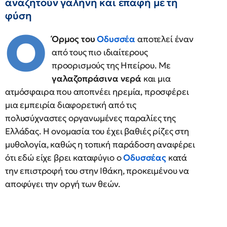
αναζητούν γαλήνη και επαφή με τη
φύση
Ο
Όρμος του
Οδυσσέα
αποτελεί έναν
από τους πιο ιδιαίτερους
προορισμούς της Ηπείρου. Με
γαλαζοπράσινα νερά
και μια
ατμόσφαιρα που αποπνέει ηρεμία, προσφέρει
μια εμπειρία διαφορετική από τις
πολυσύχναστες οργανωμένες παραλίες της
Ελλάδας. Η ονομασία του έχει βαθιές ρίζες στη
μυθολογία, καθώς η τοπική παράδοση αναφέρει
ότι εδώ είχε βρει καταφύγιο ο
Οδυσσέας
κατά
την επιστροφή του στην Ιθάκη, προκειμένου να
αποφύγει την οργή των θεών.