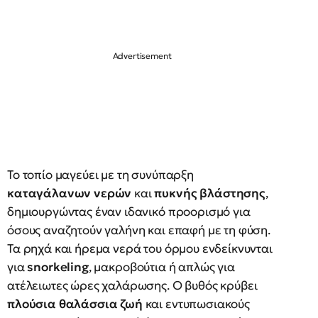
Το τοπίο μαγεύει με τη συνύπαρξη
καταγάλανων νερών
και
πυκνής βλάστησης
,
δημιουργώντας έναν ιδανικό προορισμό για
όσους αναζητούν γαλήνη και επαφή με τη φύση.
Τα ρηχά και ήρεμα νερά του όρμου ενδείκνυνται
για
snorkeling
, μακροβούτια ή απλώς για
ατέλειωτες ώρες χαλάρωσης. Ο βυθός κρύβει
πλούσια θαλάσσια ζωή
και εντυπωσιακούς