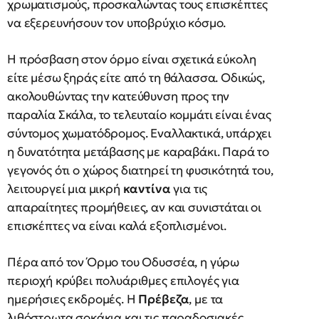
χρωματισμούς, προσκαλώντας τους επισκέπτες
να εξερευνήσουν τον υποβρύχιο κόσμο.
Η πρόσβαση στον όρμο είναι σχετικά εύκολη
είτε μέσω ξηράς είτε από τη θάλασσα. Οδικώς,
ακολουθώντας την κατεύθυνση προς την
παραλία Σκάλα, το τελευταίο κομμάτι είναι ένας
σύντομος χωματόδρομος. Εναλλακτικά, υπάρχει
η δυνατότητα μετάβασης με καραβάκι. Παρά το
γεγονός ότι ο χώρος διατηρεί τη φυσικότητά του,
λειτουργεί μια μικρή
καντίνα
για τις
απαραίτητες προμήθειες, αν και συνιστάται οι
επισκέπτες να είναι καλά εξοπλισμένοι.
Πέρα από τον Όρμο του Οδυσσέα, η γύρω
περιοχή κρύβει πολυάριθμες επιλογές για
ημερήσιες εκδρομές. Η
Πρέβεζα
, με τα
λιθόστρωτα σοκάκια και τις παραδοσιακές