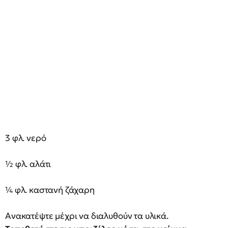
3 φλ. νερό
½ φλ. αλάτι
¼ φλ. καστανή ζάχαρη
Ανακατέψτε μέχρι να διαλυθούν τα υλικά.