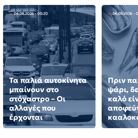
06.08.2026 - 00:20
06.08.2026 - 
Τα παλιά αυτοκίνητα
Πριν πα
μπαίνουν στο
ψάρι, δε
στόχαστρο – Οι
καλό εί
αλλαγές που
αποφεύγ
έρχονται
κααλοκ