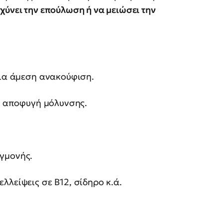
χύνει την επούλωση ή να μειώσει την
για άμεση ανακούφιση.
ια αποφυγή μόλυνσης.
γμονής.
λλείψεις σε Β12, σίδηρο κ.ά.