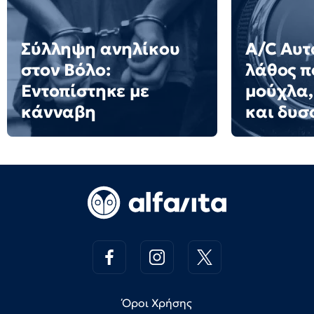
Σύλληψη ανηλίκου
A/C Αυτ
στον Βόλο:
λάθος π
Εντοπίστηκε με
μούχλα,
κάνναβη
και δυσ
Όροι Χρήσης