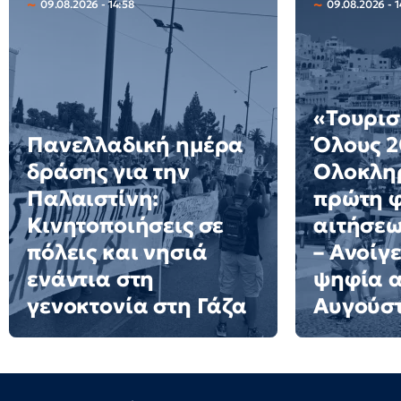
09.08.2026 - 14:58
09.08.2026 - 1
«Τουρισ
Πανελλαδική ημέρα
Όλους 2
δράσης για την
Ολοκλη
Παλαιστίνη:
πρώτη 
Κινητοποιήσεις σε
αιτήσε
πόλεις και νησιά
– Ανοίγε
ενάντια στη
ψηφία α
γενοκτονία στη Γάζα
Αυγούσ