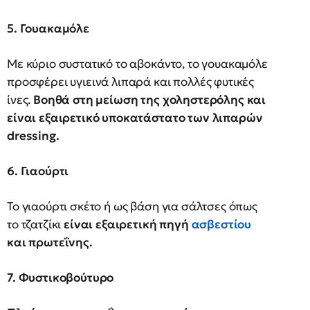
5. Γουακαμόλε
Με κύριο συστατικό το αβοκάντο, το γουακαμόλε
προσφέρει υγιεινά λιπαρά και πολλές φυτικές
ίνες.
Βοηθά στη μείωση της χοληστερόλης και
είναι εξαιρετικό υποκατάστατο των λιπαρών
dressing.
6. Γιαούρτι
Το γιαούρτι σκέτο ή ως βάση για σάλτσες όπως
το τζατζίκι
είναι εξαιρετική πηγή
ασβεστίου
και πρωτεΐνης.
7. Φυστικοβούτυρο