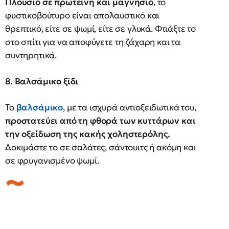
Πλούσιο σε πρωτεΐνη και μαγνήσιο
, το
φυστικοβούτυρο είναι απολαυστικό και
θρεπτικό, είτε σε ψωμί, είτε σε γλυκά. Φτιάξτε το
στο σπίτι για να αποφύγετε τη ζάχαρη και τα
συντηρητικά.
8. Βαλσάμικο ξίδι
Το
βαλσάμικο
, με τα ισχυρά αντιοξειδωτικά του,
προστατεύει από τη φθορά των κυττάρων και
την οξείδωση της κακής χοληστερόλης.
Δοκιμάστε το σε σαλάτες, σάντουιτς ή ακόμη και
σε φρυγανισμένο ψωμί.