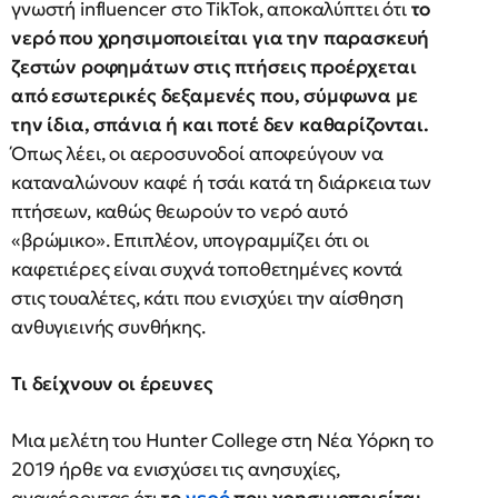
γνωστή influencer στο TikTok, αποκαλύπτει ότι
το
νερό που χρησιμοποιείται για την παρασκευή
ζεστών ροφημάτων στις πτήσεις προέρχεται
από εσωτερικές δεξαμενές που, σύμφωνα με
την ίδια, σπάνια ή και ποτέ δεν καθαρίζονται.
Όπως λέει, οι αεροσυνοδοί αποφεύγουν να
καταναλώνουν καφέ ή τσάι κατά τη διάρκεια των
πτήσεων, καθώς θεωρούν το νερό αυτό
«βρώμικο». Επιπλέον, υπογραμμίζει ότι οι
καφετιέρες είναι συχνά τοποθετημένες κοντά
στις τουαλέτες, κάτι που ενισχύει την αίσθηση
ανθυγιεινής συνθήκης.
Τι δείχνουν οι έρευνες
Μια μελέτη του Hunter College στη Νέα Υόρκη το
2019 ήρθε να ενισχύσει τις ανησυχίες,