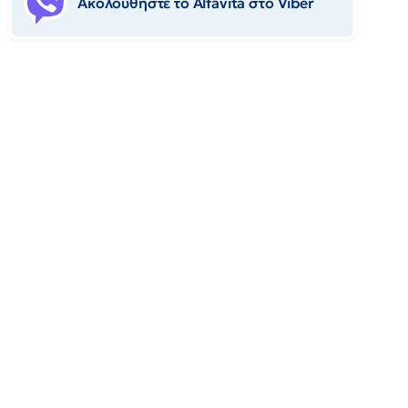
Ακολουθήστε το Αlfavita στο Viber