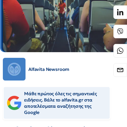
Alfavita Newsroom
Μάθε πρώτος όλες τις σημαντικές
ειδήσεις. Βάλε το alfavita.gr στα
αποτελέσματα αναζήτησης της
Google