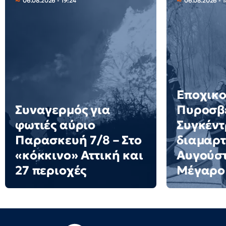
06.08.2026 - 19:24
06.08.2026 - 1
Εποχικο
Συναγερμός για
Πυροσβέ
φωτιές αύριο
Συγκέν
Παρασκευή 7/8 – Στο
διαμαρτ
«κόκκινο» Αττική και
Αυγούστ
27 περιοχές
Μέγαρο