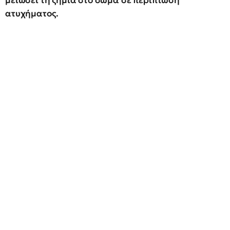
μειώσει τη ζημιά στο σώμα σε περίπτωση
ατυχήματος.