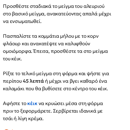
Προσθέστε σταδιακά το μείγμα του αλευριού
στο βασικό μείγμα, ανακατεύοντας απαλά μέχρι
να ενσωματωθεί.
Πασπαλίστε τα κομμάτια μήλου με το κορν
φλάουρ και ανακατέψτε να καλυφθούν
ομοιόμορφα. Έπειτα, προσθέστε τα στο μείγμα
του κέικ.
Ρίξτε το τελικό μείγμα στη φόρμα και ψήστε για
περίπου
45 λεπτά
ή μέχρι να βγει καθαρό ένα
καλαμάκι που θα βυθίσετε στο κέντρο του κέικ.
Αφήστε το
κέικ
να κρυώσει μέσα στη φόρμα
πριν το ξεφορμάρετε. Σερβίρεται ιδανικά με
τσάι ή λίγη κρέμα.