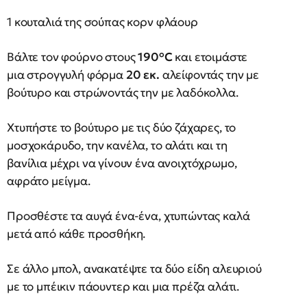
1 κουταλιά της σούπας κορν φλάουρ
Βάλτε τον φούρνο στους
190°C
και ετοιμάστε
μια στρογγυλή φόρμα
20 εκ.
αλείφοντάς την με
βούτυρο και στρώνοντάς την με λαδόκολλα.
Χτυπήστε το βούτυρο με τις δύο ζάχαρες, το
μοσχοκάρυδο, την κανέλα, το αλάτι και τη
βανίλια μέχρι να γίνουν ένα ανοιχτόχρωμο,
αφράτο μείγμα.
Προσθέστε τα αυγά ένα-ένα, χτυπώντας καλά
μετά από κάθε προσθήκη.
Σε άλλο μπολ, ανακατέψτε τα δύο είδη αλευριού
με το μπέικιν πάουντερ και μια πρέζα αλάτι.