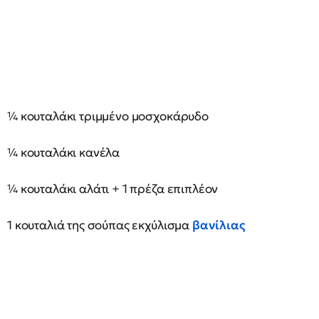
¼ κουταλάκι τριμμένο μοσχοκάρυδο
¼ κουταλάκι κανέλα
¼ κουταλάκι αλάτι + 1 πρέζα επιπλέον
1 κουταλιά της σούπας εκχύλισμα
βανίλιας