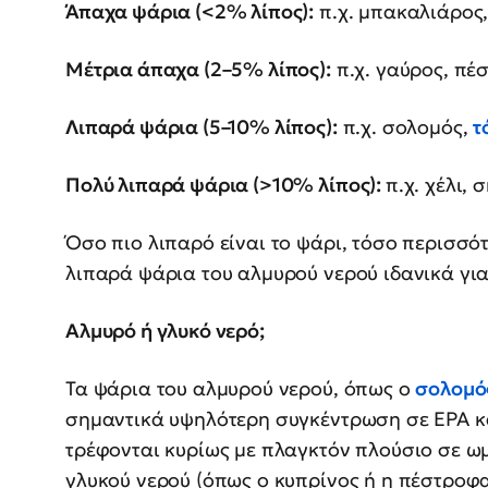
Άπαχα ψάρια (<2% λίπος):
π.χ. μπακαλιάρος
Μέτρια άπαχα (2–5% λίπος):
π.χ. γαύρος, πέ
Λιπαρά ψάρια (5–10% λίπος):
π.χ. σολομός,
τ
Πολύ λιπαρά ψάρια (>10% λίπος):
π.χ. χέλι,
Όσο πιο λιπαρό είναι το ψάρι, τόσο περισσό
λιπαρά ψάρια του αλμυρού νερού ιδανικά για
Αλμυρό ή γλυκό νερό;
Τα ψάρια του αλμυρού νερού, όπως ο
σολομό
σημαντικά υψηλότερη συγκέντρωση σε EPA κα
τρέφονται κυρίως με πλαγκτόν πλούσιο σε ωμ
γλυκού νερού (όπως ο κυπρίνος ή η πέστροφα