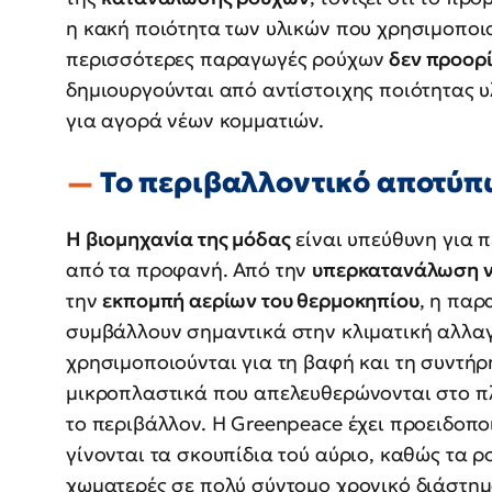
η κακή ποιότητα των υλικών που χρησιμοποι
περισσότερες παραγωγές ρούχων
δεν προορί
δημιουργούνται από αντίστοιχης ποιότητας υ
για αγορά νέων κομματιών.
Το περιβαλλοντικό αποτύπ
Η βιομηχανία της μόδας
είναι υπεύθυνη για 
από τα προφανή. Από την
υπερκατανάλωση 
την
εκπομπή αερίων του θερμοκηπίου
, η παρ
συμβάλλουν σημαντικά στην κλιματική αλλαγ
χρησιμοποιούνται για τη βαφή και τη συντήρ
μικροπλαστικά που απελευθερώνονται στο π
το περιβάλλον. Η Greenpeace έχει προειδοποι
γίνονται τα σκουπίδια τού αύριο, καθώς τα ρ
χωματερές σε πολύ σύντομο χρονικό διάστημ