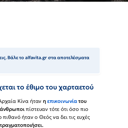
ις. Βάλε το alfavita.gr στα αποτελέσματα
εται το έθιμο του χαρταετού
Αρχαία Κίνα ήταν
η
επικοινωνία
του
 άνθρωποι
πίστευαν τότε ότι όσο πιο
 πιθανό ήταν ο Θεός να δει τις ευχές
 πραγματοποιήσει.