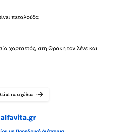
ίνει πεταλούδα
σία χαρταετός, στη Θράκη τον λένε και
Δείτε τα σχόλια
alfavita.gr
ρίου με Προεδρικό Διάταγμα