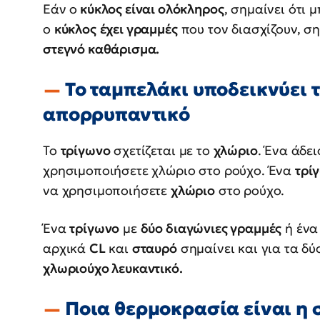
Εάν ο
κύκλος είναι ολόκληρος
, σημαίνει ότι 
ο
κύκλος
έχει γραμμές
που τον διασχίζουν, ση
στεγνό καθάρισμα.
Το ταμπελάκι υποδεικνύει 
απορρυπαντικό
Το
τρίγωνο
σχετίζεται με το
χλώριο
. Ένα άδε
χρησιμοποιήσετε χλώριο στο ρούχο. Ένα
τρί
να χρησιμοποιήσετε
χλώριο
στο ρούχο.
Ένα
τρίγωνο
με
δύο διαγώνιες γραμμές
ή έν
αρχικά
CL
και
σταυρό
σημαίνει και για τα δύ
χλωριούχο λευκαντικό.
Ποια θερμοκρασία είναι η 