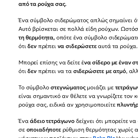
από τα ρούχα σας.
Ένα σύμβολο σιδερώματος απλώς σημαίνει ότ
Αυτό βρίσκεται σε πολλά είδη ρούχων. Ωστόσ
τη θερμότητα,
οπότε ένα σύμβολο σιδερώματο
ότι
δεν
πρέπει
να
σιδερώσετε
αυτά τα ρούχα.
Μπορεί επίσης να δείτε έ
να σίδερο με έναν 
ότι
δεν
πρέπει να τα
σιδερώσετε
με
ατμό
, αλ
Το σύμβολο
στεγνώματος
μοιάζει με
τετράγω
είναι σημαντικό αν θέλετε να γνωρίζετε τον 
ρούχα σας, ειδικά αν χρησιμοποιείτε
πλυντήρ
Ένα
άδειο τετράγωνο
δείχνει ότι μπορείτε ν
σε
οποιαδήποτε
ρύθμιση θερμότητας χωρίς α