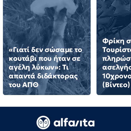
Φρίκη σ
«Γιατί δεν σώσαμε το
Τουρίστ
κουτάβι που ήταν σε
πληρώσε
αγέλη λύκων»: Τι
ασελγήσ
απαντά διδάκτορας
10χρονο
του ΑΠΘ
(Βίντεο)