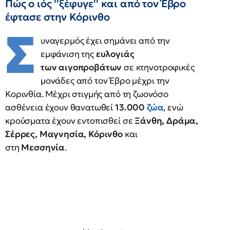
Πώς ο ιός ''ξέφυγε'' και από τον Έβρο
έφτασε στην Κόρινθο
Σ
υναγερμός έχει σημάνει από την
εμφάνιση της
ευλογιάς
των αιγοπροβάτων
σε κτηνοτροφικές
μονάδες από τον Έβρο μέχρι την
Κορινθία. Μέχρι στιγμής από τη ζωονόσο
ασθένεια έχουν θανατωθεί
13.000
ζώα
, ενώ
κρούσματα έχουν εντοπισθεί σε
Ξάνθη, Δράμα,
Σέρρες, Μαγνησία, Κόρινθο
και
στη
Μεσσηνία
.