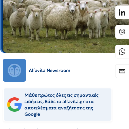
Alfavita Newsroom
Μάθε πρώτος όλες τις σημαντικές
ειδήσεις. Βάλε το alfavita.gr στα
αποτελέσματα αναζήτησης της
Google