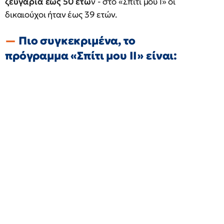
ζευγάρια έως 50 ετώ
ν - στο «Σπίτι μου I» οι
δικαιούχοι ήταν έως 39 ετών.
Πιο συγκεκριμένα, το
πρόγραμμα «Σπίτι μου ΙΙ» είναι: