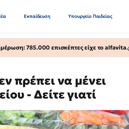
Νέα
Εκπαίδευση
Υπουργείο Παιδείας
 Εκπαιδευτικών
Μεταπτυχιακά
Πολιτική
Κόσμος
- Απαντήσεις
έρωση: 785.000 επισκέπτες είχε το alfavita.
εν πρέπει να μένει
ίου - Δείτε γιατί