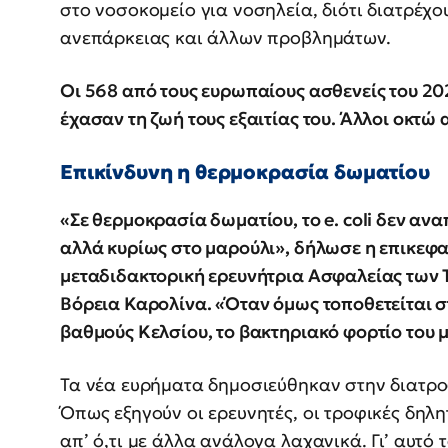
στο νοσοκομείο για νοσηλεία, διότι διατρέχ
ανεπάρκειας και άλλων προβλημάτων.
Οι 568 από τους ευρωπαίους ασθενείς του 20
έχασαν τη ζωή τους εξαιτίας του. Άλλοι οκτώ 
Επικίνδυνη η θερμοκρασία δωματίου
«Σε θερμοκρασία δωματίου, το e. coli δεν αν
αλλά κυρίως στο μαρούλι», δήλωσε η επικεφα
μεταδιδακτορική ερευνήτρια Ασφαλείας των 
Βόρεια Καρολίνα. «Όταν όμως τοποθετείται σ
βαθμούς Κελσίου, το βακτηριακό φορτίο του 
Τα νέα ευρήματα δημοσιεύθηκαν στην διατρο
Όπως εξηγούν οι ερευνητές, οι τροφικές δηλη
απ’ ό,τι με άλλα ανάλογα λαχανικά. Γι’ αυτό