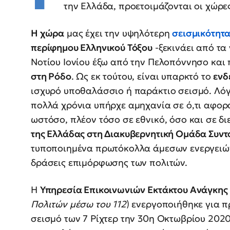
την Ελλάδα, προετοιμάζονται οι χώρε
Η χώρα
μας έχει την υψηλότερη
σεισμικότητ
περίφημου Ελληνικού Τόξου
-ξεκινάει από τα 
Νοτίου Ιονίου έξω από την Πελοπόννησο και
στη Ρόδο
. Ως εκ τούτου, είναι υπαρκτό το
ενδ
ισχυρό υποθαλάσσιο ή παράκτιο σεισμό. Λόγ
πολλά χρόνια υπήρχε αμηχανία σε ό,τι αφορ
ωστόσο, πλέον τόσο σε εθνικό, όσο και σε δ
της Ελλάδας στη Διακυβερνητική Ομάδα Συν
τυποποιημένα πρωτόκολλα άμεσων ενεργειών,
δράσεις επιμόρφωσης των πολιτών.
Η
Υπηρεσία Επικοινωνιών Εκτάκτου Ανάγκης
Πολιτών μέσω του 112
) ενεργοποιήθηκε για 
σεισμό των 7 Ρίχτερ την 30η Οκτωβρίου 2020