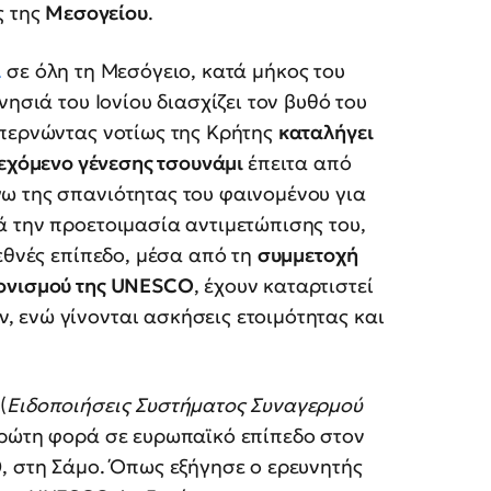
ς της
Μεσογείου
.
α
σε όλη τη Μεσόγειο, κατά μήκος του
νησιά του Ιονίου διασχίζει τον βυθό του
 περνώντας νοτίως της Κρήτης
καταλήγει
εχόμενο γένεσης τσουνάμι
έπειτα από
ω της σπανιότητας του φαινομένου για
ά την προετοιμασία αντιμετώπισης του,
ιεθνές επίπεδο, μέσα από τη
συμμετοχή
τονισμού της UNESCO
, έχουν καταρτιστεί
 ενώ γίνονται ασκήσεις ετοιμότητας και
(
Ειδοποιήσεις Συστήματος Συναγερμού
πρώτη φορά σε ευρωπαϊκό επίπεδο στον
, στη Σάμο. Όπως εξήγησε ο ερευνητής