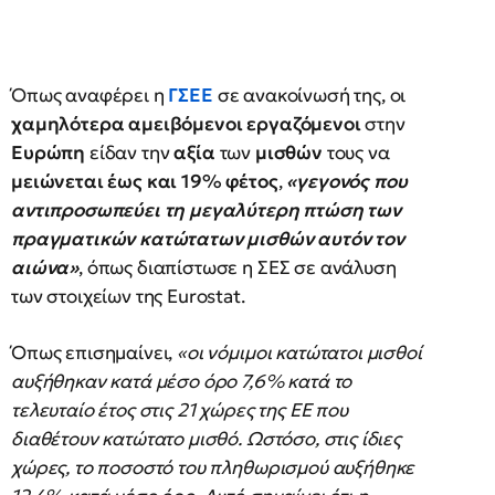
Όπως αναφέρει η
ΓΣΕΕ
σε ανακοίνωσή της, οι
χαμηλότερα αμειβόμενοι εργαζόμενοι
στην
Ευρώπη
είδαν την
αξία
των
μισθών
τους να
μειώνεται έως και 19% φέτος
,
«γεγονός που
αντιπροσωπεύει τη μεγαλύτερη πτώση των
πραγματικών κατώτατων μισθών αυτόν τον
αιώνα»
, όπως διαπίστωσε η ΣΕΣ σε ανάλυση
των στοιχείων της Eurostat.
Όπως επισημαίνει,
«οι νόμιμοι κατώτατοι μισθοί
αυξήθηκαν κατά μέσο όρο 7,6% κατά το
τελευταίο έτος στις 21 χώρες της ΕΕ που
διαθέτουν κατώτατο μισθό. Ωστόσο, στις ίδιες
χώρες, το ποσοστό του πληθωρισμού αυξήθηκε