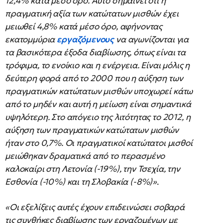
12,4% κατά μέσο όρο. Αυτό σημαίνει ότι η
πραγματική αξία των κατώτατων μισθών έχει
μειωθεί 4,8% κατά μέσο όρο, αφήνοντας
εκατομμύρια
εργαζόμενους
να αγωνίζονται για
τα βασικότερα έξοδα διαβίωσης, όπως είναι τα
τρόφιμα, το ενοίκιο και η ενέργεια. Είναι μόλις η
δεύτερη φορά από το 2000 που η αύξηση των
πραγματικών κατώτατων μισθών υποχωρεί κάτω
από το μηδέν και αυτή η μείωση είναι σημαντικά
υψηλότερη. Στο απόγειο της λιτότητας το 2012, η
αύξηση των πραγματικών κατώτατων μισθών
ήταν στο 0,7%. Οι πραγματικοί κατώτατοι μισθοί
μειώθηκαν δραματικά από το περασμένο
καλοκαίρι στη Λετονία (-19%), την Τσεχία, την
Εσθονία (-10%) και τη Σλοβακία (-8%)»
.
«Οι εξελίξεις αυτές έχουν επιδεινώσει σοβαρά
τις συνθήκες διαβίωσης των εργαζομένων με