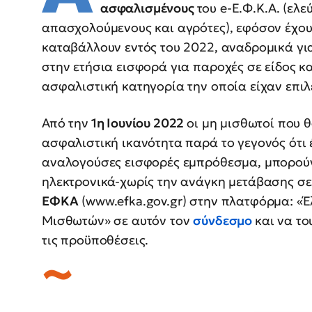
ασφαλισμένους
του e-Ε.Φ.Κ.Α. (ελ
απασχολούμενους και αγρότες), εφόσον έχου
καταβάλλουν εντός του 2022, αναδρομικά για 
στην ετήσια εισφορά για παροχές σε είδος κ
ασφαλιστική κατηγορία την οποία είχαν επιλέ
Από την
1η Ιουνίου 2022
οι μη μισθωτοί που 
ασφαλιστική ικανότητα παρά το γεγονός ότι 
αναλογούσες εισφορές εμπρόθεσμα, μπορούν
ηλεκτρονικά-χωρίς την ανάγκη μετάβασης σ
ΕΦΚΑ
(www.efka.gov.gr) στην πλατφόρμα: «Έ
Μισθωτών» σε αυτόν τον
σύνδεσμο
και να τ
τις προϋποθέσεις.