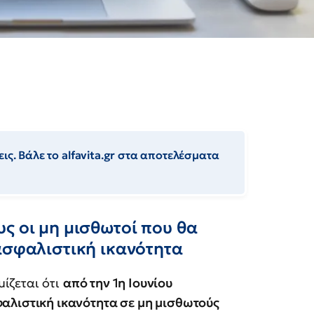
ις. Βάλε το alfavita.gr στα αποτελέσματα
ς οι μη μισθωτοί που θα
ασφαλιστική ικανότητα
ίζεται ότι
από την 1η Ιουνίου
φαλιστική ικανότητα σε μη μισθωτούς