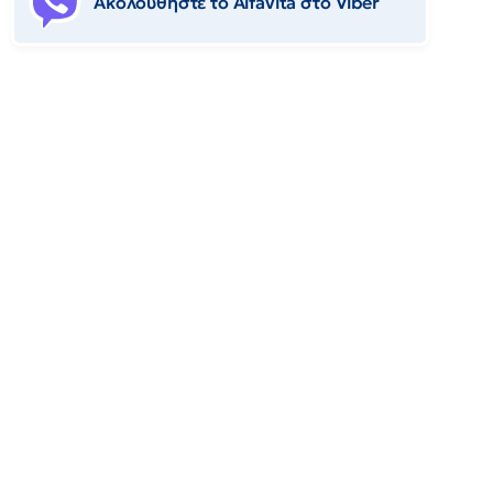
Ακολουθήστε το Αlfavita στο Viber