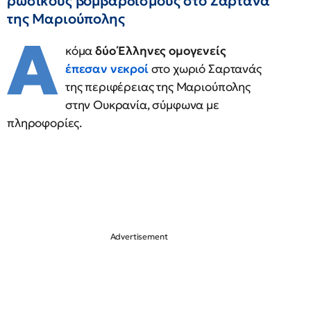
ρωσικούς βομβαρδισμούς στο Σαρτανά
της Μαριούπολης
Α
κόμα
δύο Έλληνες ομογενείς
έπεσαν νεκροί
στο χωριό Σαρτανάς
της περιφέρειας της Μαριούπολης
στην Ουκρανία, σύμφωνα με
πληροφορίες.