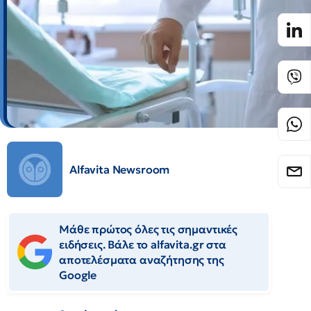
Alfavita Newsroom
Μάθε πρώτος όλες τις σημαντικές
ειδήσεις. Βάλε το alfavita.gr στα
αποτελέσματα αναζήτησης της
Google