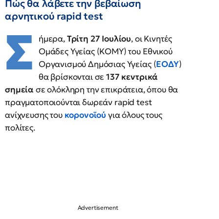
Πώς θα λάβετε την βεβαίωση
αρνητικού rapid test
Σ
ήμερα,
Τρίτη 27 Ιουλίου
, οι Κινητές
Ομάδες Υγείας (ΚΟΜΥ) του Εθνικού
Οργανισμού Δημόσιας Υγείας (
ΕΟΔΥ
)
θα βρίσκονται σε
137 κεντρικά
σημεία
σε ολόκληρη την επικράτεια, όπου θα
πραγματοποιούνται δωρεάν rapid test
ανίχνευσης του
κορονοϊού
για όλους τους
πολίτες.