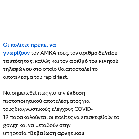
Οι πολίτες πρέπει να
γνωρίζουν
τον
ΑΜΚΑ
τους, τον α
ριθμό δελτίου
ταυτότητας
, καθώς και τον
αριθμό του κινητού
τηλεφώνου
στο οποίο θα αποσταλεί το
αποτέλεσμα του rapid test.
Να σημειωθεί πως για την
έκδοση
πιστοποιητικού
αποτελέσματος για
τους διαγνωστικούς ελέγχους COVID-
19 παρακαλούνται οι πολίτες να επισκεφθούν το
gov.gr και να μεταβούν στην
υπηρεσία
“Βεβαίωση αρνητικού