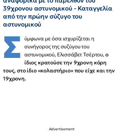
αναφορικά με το παρελθόν του
39χρονου αστυνομικού - Καταγγελία
από την πρώην σύζυγο του
αστυνομικού
Σ
ύμφωνα με όσα ισχυρίζεται η
συνήγορος της συζύγου του
αστυνομικού, Ελισσάβετ Τσέρτου,
ο
ίδιος κρατούσε την 9χρονη κόρη
τους, στο ίδιο «κολαστήριο» που είχε και την
19χρονη.