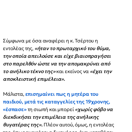
Σύμφωνα με όσα αναφέρει η κ. Τσέρτου η
εντολέας της,
«ήταν το πρωταρχικό του θύμα,
την οποία απειλούσε και είχε βιαιοπραγήσει
στο παρελθόν ώστε να την απομακρύνει από
το ανήλικο τέκνο της»
και εκείνος να
«έχει την
αποκλειστική επιμέλεια».
Μάλιστα,
επισημαίνει πως η μητέρα του
παιδιού, μετά τις καταγγελίες της 19χρονης,
«έσπασε»
τη σιωπή και μπορεί
«χωρίς φόβο να
διεκδικήσει την επιμέλεια της ανήλικης
θυγατέρας της».
Πλέον αυτού, όμως, η εντολέας