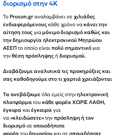
διορισμό στην 4Κ
Το
Proson.gr
αναλαμβάνει σε
χιλιάδες
ενδιαφερόμενους
κάθε χρόνο να
κάνει την
αίτηση τους
για
μόνιμο διορισμό καθώς και
την δημιουργία ηλεκτρονικού Μητρώου
ΑΣΕΠ
το οποίο είναι
πολύ σημαντικό
για
την
θέση πρόσληψης
ή
διορισμού.
Διαβάζουμε αναλυτικά τις προκηρύξεις και
σας καθοδηγούμε στο τι χαρτιά χρειάζονται
Τα ανεβάζουμε
όλα εμείς στην
ηλεκτρονική
πλατφόρμα
του
κάθε φορέα ΧΩΡΙΣ ΛΑΘΗ,
έγκυρα
και
έγκαιρα
για
να
«κλειδώσετε»
την
πρόσληψη ή τον
διορισμό
σε
οποιοδήποτε
φορέα
του
δημοσίου
και σε
οποιαδήποτε