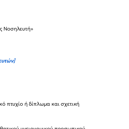
ός Νοσηλευτή»
ευτών]
ικό πτυχίο ή δίπλωμα και σχετική
θητικού υγειονομικού προσωπικού.