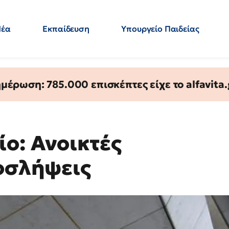
Νέα
Εκπαίδευση
Υπουργείο Παιδείας
 Εκπαιδευτικών
Μεταπτυχιακά
Πολιτική
Κόσμος
- Απαντήσεις
έρωση: 785.000 επισκέπτες είχε το alfavita.
ο: Ανοικτές
ροσλήψεις