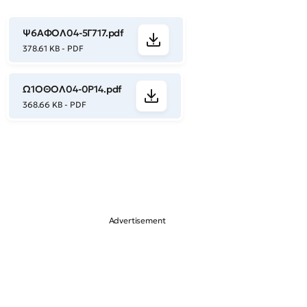
Ψ6ΑΦΟΛ04-5Γ717.pdf
378.61 KB - PDF
Ω1ΟΘΟΛ04-0Ρ14.pdf
368.66 KB - PDF