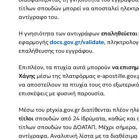
τίτλων σπουδών μπορεί να αποσταλεί ηλεκτρ
αντίγραφο του.
Η γνησιότητα των αντιγράφων
επαληθεύεται
εφαρμογής
docs.gov.gr/validate
, πληκτρολογ
επαλήθευσης του εγγράφου.
Επιπλέον, τα πτυχία αυτά μπορούν
να επισημ
Χάγης
μέσω της πλατφόρμας e-apostille.gov.g
να αποστείλουν τα πτυχία τους στο εξωτερικό 
επισκέψεις με φυσική παρουσία.
Μέσω του ptyxia.gov.gr διατίθενται πλέον η
τίτλοι
σπουδών από 24 Ιδρύματα, καθώς και 
τίτλων σπουδών του ΔΟΑΤΑΠ. Μέχρι σήμερα, 
αντίγραφα. Αναλυτική λίστα με τα διαθέσιμα