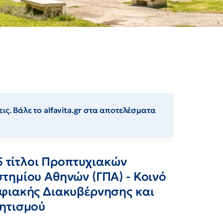
ις. Βάλε το alfavita.gr στα αποτελέσματα
5 τίτλοι Προπτυχιακών
τημίου Αθηνών (ΓΠΑ) - Κοινό
φιακής Διακυβέρνησης και
λητισμού