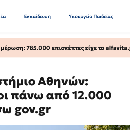
Νέα
Εκπαίδευση
Υπουργείο Παιδείας
 Εκπαιδευτικών
Μεταπτυχιακά
Πολιτική
Κόσμος
- Απαντήσεις
έρωση: 785.000 επισκέπτες είχε το alfavita.
στήμιο Αθηνών:
ι πάνω από 12.000
σω gov.gr