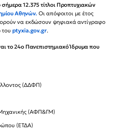
ό σήμερα 12.375 τίτλοι Προπτυχιακών
ημίου Αθηνών
.
Οι απόφοιτοι με έτος
μπορούν να εκδώσουν ψηφιακά αντίγραφο
ω του
ptyxia.gov.gr
.
ναι το 24ο Πανεπιστημιακό Ίδρυμα που
άλλοντος (ΔΔΦΠ)
 Μηχανικής (ΑΦΠ&ΓΜ)
ρώπου (ΕΤΔΑ)