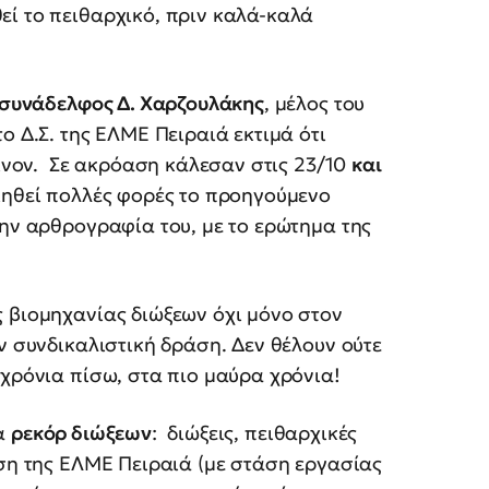
εί το πειθαρχικό, πριν καλά-καλά
 συνάδελφος Δ. Χαρζουλάκης
, μέλος του
ο Δ.Σ. της ΕΛΜΕ Πειραιά εκτιμά ότι
είνον. Σε ακρόαση κάλεσαν στις 23/10
και
οιηθεί πολλές φορές το προηγούμενο
την αρθρογραφία του, με το ερώτημα της
 βιομηχανίας διώξεων όχι μόνο στον
ν συνδικαλιστική δράση. Δεν θέλουν ούτε
 χρόνια πίσω, στα πιο μαύρα χρόνια!
ια
ρεκόρ διώξεων
: διώξεις, πειθαρχικές
ηση της ΕΛΜΕ Πειραιά (με στάση εργασίας