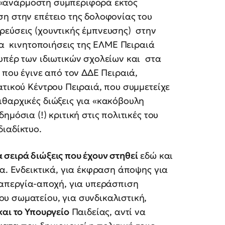
α «ανάρμοστη συμπεριφορά εκτός
η στην επέτειο της δολοφονίας του
ρεύσεις (χουντικής έμπνευσης) στην
ια κινητοποιήσεις της ΕΛΜΕ Πειραιά
υπέρ των ιδιωτικών σχολείων και στα
 που έγινε από τον ΔΔΕ Πειραιά,
ατικού Κέντρου Πειραιά, που συμμετείχε
θαρχικές διώξεις για «κακόβουλη
μόσια (!) κριτική στις πολιτικές του
ιαδίκτυο.
α σειρά διώξεις που έχουν στηθεί
εδώ και
δα. Ενδεικτικά, για έκφραση άποψης για
 απεργία-αποχή, για υπεράσπιση
υ σωματείου, για συνδικαλιστική,
αι το Υπουργείο
Παιδείας, αντί να