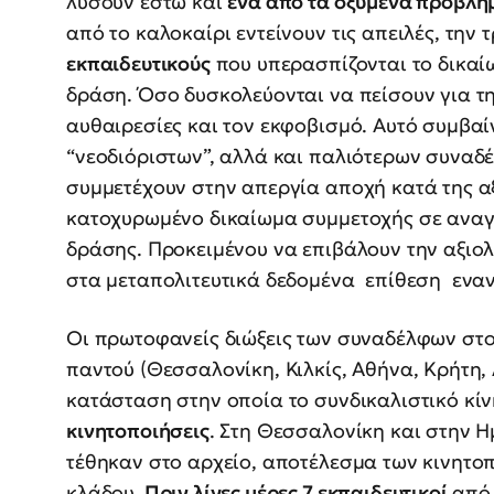
λύσουν έστω και
ένα από τα οξυμένα προβλή
από το καλοκαίρι εντείνουν τις απειλές, την 
εκπαιδευτικούς
που υπερασπίζονται το δικαίω
δράση. Όσο δυσκολεύονται να πείσουν για την
αυθαιρεσίες και τον εκφοβισμό. Αυτό συμβαίν
“νεοδιόριστων”, αλλά και παλιότερων συναδ
συμμετέχουν στην απεργία αποχή κατά της α
κατοχυρωμένο δικαίωμα συμμετοχής σε αναγ
δράσης. Προκειμένου να επιβάλουν την αξ
στα μεταπολιτευτικά δεδομένα επίθεση εναν
Οι πρωτοφανείς διώξεις των συναδέλφων στο
παντού (Θεσσαλονίκη, Κιλκίς, Αθήνα, Κρήτη,
κατάσταση στην οποία το συνδικαλιστικό κί
κινητοποιήσεις
. Στη Θεσσαλονίκη και στην Ημα
τέθηκαν στο αρχείο, αποτέλεσμα των κινητο
κλάδου
. Πριν λίγες μέρες 7 εκπαιδευτικοί
από 