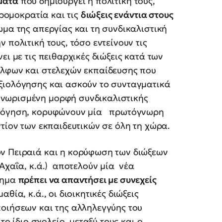
ματα
που δημιουργεί η πολιτική τους,
τρομοκρατία και τις
διώξεις ενάντια στους
μα της απεργίας και τη συνδικαλιστική
 πολιτική τους, τόσο εντείνουν τις
ει με τις πειθαρχικές διώξεις κατά των
έλφων και στελεχών εκπαίδευσης που
ξιολόγησης και ασκούν το συνταγματικά
νωρισμένη μορφή συνδικαλιστικής
ιολόγηση, κορυφώνουν μία πρωτόγνωρη
τίον των εκπαιδευτικών σε όλη τη χώρα.
ν Πειραιά και η κορύφωση των διώξεων
 Αχαΐα, κ.ά.) αποτελούν μία νέα
νημα
πρέπει να απαντήσει με συνεχείς
θία, κ.ά., οι διοικητικές διώξεις
ποιήσεων και της αλληλεγγύης του
το ίδιο σχολείο, μεταξύ τους και ο