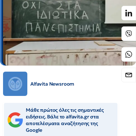
Alfavita Newsroom
Μάθε πρώτος όλες τις σημαντικές
ειδήσεις. Βάλε το alfavita.gr στα
αποτελέσματα αναζήτησης της
Google