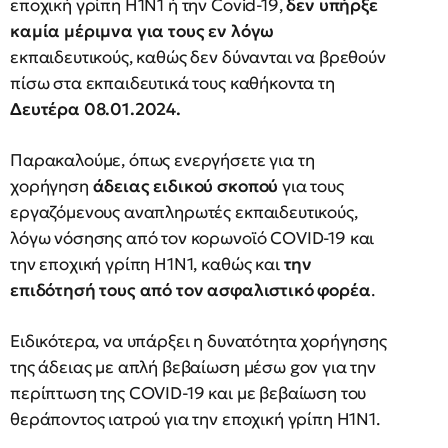
εποχική γρίπη Η1Ν1 ή την Covid-19,
δεν υπήρξε
καμία μέριμνα για τους εν λόγω
εκπαιδευτικούς, καθώς δεν δύνανται να βρεθούν
πίσω στα εκπαιδευτικά τους καθήκοντα τη
Δευτέρα 08.01.2024.
Παρακαλούμε, όπως ενεργήσετε για τη
χορήγηση
άδειας ειδικού σκοπού
για τους
εργαζόμενους αναπληρωτές εκπαιδευτικούς,
λόγω νόσησης από τον κορωνοϊό COVID-19 και
την εποχική γρίπη Η1Ν1, καθώς και
την
επιδότησή τους από τον ασφαλιστικό φορέα
.
Ειδικότερα, να υπάρξει η δυνατότητα χορήγησης
της άδειας με απλή βεβαίωση μέσω gov για την
περίπτωση της COVID-19 και με βεβαίωση του
θεράποντος ιατρού για την εποχική γρίπη Η1Ν1.