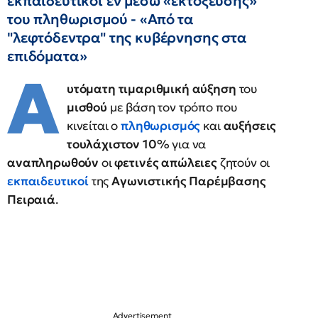
εκπαιδευτικοί εν μέσω «εκτόξευσης»
του πληθωρισμού - «Από τα
"λεφτόδεντρα" της κυβέρνησης στα
επιδόματα»
Α
υτόματη τιμαριθμική αύξηση
του
μισθού
με βάση τον τρόπο που
κινείται ο
πληθωρισμός
και
αυξήσεις
τουλάχιστον 10%
για να
αναπληρωθούν
οι
φετινές απώλειες
ζητούν οι
εκπαιδευτικοί
της
Αγωνιστικής Παρέμβασης
Πειραιά
.