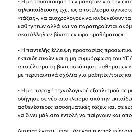
-
Η μη ταυτοποίηση των μαθητών για την είσ
τηλεκπαίδευσης
έχει ως αποτέλεσμα άγνωστοι
«τάξεις», να αισχρολογούν,να κινδυνεύουν 
καθηγητών αλλά και να παρατηρούνται ακόμ
ακατάλληλων βίντεο εν ώρα «μαθήματος».
-
Η παντελής έλλειψη προστασίας προσωπικώ
εκπαιδευτικών και η μη συμμόρφωση του ΥΠΑΙ
αποτέλεσμα τη βιντεοσκόπηση μαθημάτων και
με περιπαικτικά σχόλια για μαθητές/τριες κα
-
Η μη παροχή τεχνολογικού εξοπλισμού σε μα
οδήγησε σε νέο αποκλεισμό από την εκπαίδ
ασθενέστερες εισοδηματικές τάξεις και σε ευ
να δίνει μάλιστα εντολή να παίρνουν και απο
Διαπιστώνεται , έτσι , όξυνση των ταξικών 