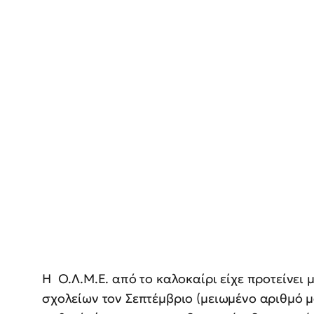
Η O.Λ.Μ.Ε. από το καλοκαίρι είχε προτείνει
σχολείων τον Σεπτέμβριο (μειωμένο αριθμό 