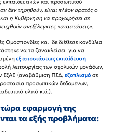
ύς εκπαιδευτικών και προσωπικού
…
αν δεν τηρηθούν, είναι πλέον ορατός ο
ο και η Κυβέρνηση να προχωρήσει σε
φευχθούν ανεξέλεγκτες καταστάσεις».
ές Ομοσπονδίες και δε διέθεσε κονδύλια
άστηκε να τα ξανακλείσει για να
ισμένη
εξ αποστάσεως εκπαίδευση
τολή λειτουργίας των σχολικών μονάδων,
την ΕξΑΕ (αναβάθμιση ΠΣΔ,
εξοπλισμό
σε
, προστασία προσωπικών δεδομένων,
δευτικό υλικό κ.ά.).
ι τώρα εφαρμογή της
νται τα εξής προβλήματα: