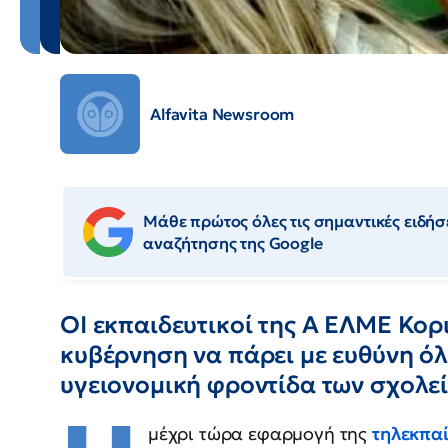
Alfavita Newsroom
Μάθε πρώτος όλες τις σημαντικές ειδήσε
αναζήτησης της Google
ΟΙ εκπαιδευτικοί της Α ΕΛΜΕ Κορ
κυβέρνηση να πάρει με ευθύνη όλ
υγειονομική φροντίδα των σχολε
μέχρι τώρα εφαρμογή της
τηλεκπα