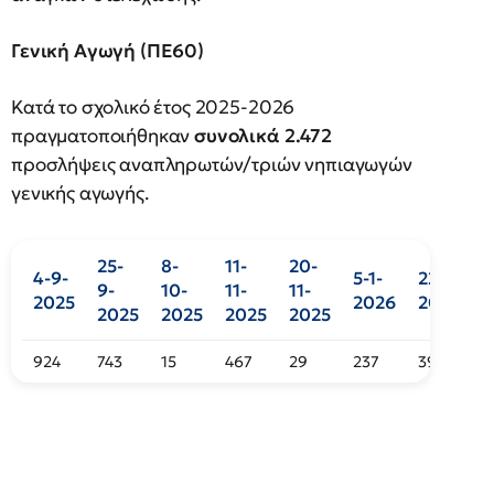
Γενική Αγωγή (ΠΕ60)
Κατά το σχολικό έτος 2025-2026
πραγματοποιήθηκαν
συνολικά 2.472
προσλήψεις αναπληρωτών/τριών νηπιαγωγών
γενικής αγωγής.
25-
8-
11-
20-
4-9-
5-1-
22-1-
6
9-
10-
11-
11-
2025
2026
2026
2
2025
2025
2025
2025
924
743
15
467
29
237
39
1