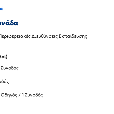
ού
ονάδα
Περιφερειακές Διευθύνσεις Εκπαίδευσης
δοί)
 Συνοδός
οδός
 Οδηγός / 1 Συνοδός