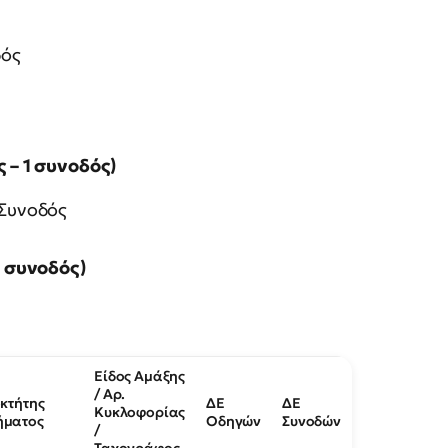
δός
 – 1 συνοδός)
 Συνοδός
1 συνοδός)
Είδος Αμάξης
/ Αρ.
οκτήτης
ΔΕ
ΔΕ
Κυκλοφορίας
ήματος
Οδηγών
Συνοδών
/