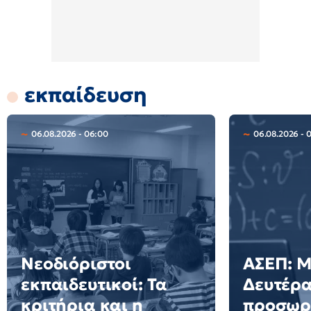
εκπαίδευση
06.08.2026 - 06:00
06.08.2026 - 
Νεοδιόριστοι
ΑΣΕΠ: Μ
εκπαιδευτικοί: Τα
Δευτέρα
κριτήρια και η
προσωρι