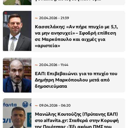
20.04.2026 - 21:39
Κασσελάκης: «Αν πήρε πτυχίο με 5,1,
να μην ανησυχεί» – Σφοδρή επίθεση
σε Μαρκόπουλο και αιχμές για
«αριστεία»
20.04.2026 - 11:44
ΕΑΠ: Επιβεβαιώνει για το πτυχίο του
Δημήτρη Μαρκόπουλου μετά από
δημοσιεύματα
09.04.2026 - 06:20
Μανώλης Κουτούζης (Πρύτανης ΕΑΠ)
στο alfavita.gr: Σταθερά στην Κορυφή
της Ποιότητας - Έξι ακόμη ΠΜΣ του