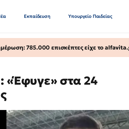
Νέα
Εκπαίδευση
Υπουργείο Παιδείας
 Εκπαιδευτικών
Μεταπτυχιακά
Πολιτική
Κόσμος
- Απαντήσεις
έρωση: 785.000 επισκέπτες είχε το alfavita.
: «Έφυγε» στα 24
ής