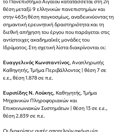
το Πανεπιστήμιο Αιγαίου κατατάσσεται στη 2η
θέση μεταξύ 9 ελληνικών πανεπιστημίων και
στην 463η θέση παγκοσμίως, αναδεικνύοντας τη
σημαντική ερευνητική δραστηριότητα και τη
διεθνή απήχηση του έργου που παράγεται στις
αντίστοιχες ακαδημαϊκές μονάδες του
Ιδρύματος. Στη σχετική λίστα διακρίνονται οι:
Ευαγγελινός Κωνσταντίνος
, Αναπληρωτής
Καθηγητής, Τμήμα Περιβάλλοντος | θέση 7 σε
ε.ε., θέση 1.878 σε π.ε.
Ευριπίδης Ν. Λούκης,
Καθηγητής, Τμήμα
Μηχανικών Πληροφοριακών και
Επικοινωνιακών Συστημάτων | θέση 13 σε ε.ε.,
θέση 2.839 σε π.ε.
Οι διακρίσεις αυτές αποτελούν ακόμη μία