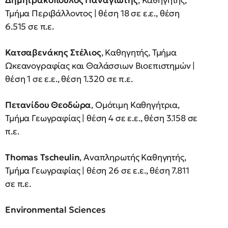
Δημητρακόπουλος Παναγιώτης
,
Καθηγητής,
Τμήμα Περιβάλλοντος | θέση 18 σε ε.ε., θέση
6.515 σε π.ε.
Κατσαβενάκης Στέλιος
, Καθηγητής, Τμήμα
Ωκεανογραφίας και Θαλάσσιων Βιοεπιστημών |
θέση 1 σε ε.ε., θέση 1.320 σε π.ε.
Πετανίδου Θεοδώρα
,
Ομότιμη Καθηγήτρια,
Τμήμα Γεωγραφίας | θέση 4 σε ε.ε., θέση 3.158 σε
π.ε.
Thomas Tscheulin
, Αναπληρωτής Καθηγητής,
Τμήμα Γεωγραφίας | θέση 26 σε ε.ε., θέση 7.811
σε π.ε.
Environmental Sciences