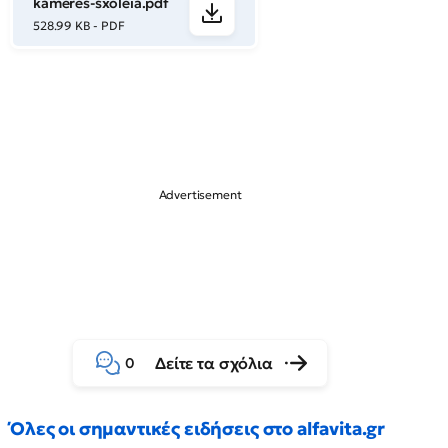
kameres-sxoleia.pdf
528.99 KB - PDF
Δείτε τα σχόλια
0
Όλες οι σημαντικές ειδήσεις στο alfavita.gr