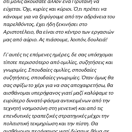
ότι μόλις ακούσατε άλλον ένα Πρύτανη να
εύχεται. Όχι, κυρίες και κύριοι. Ό,τι πρέπει να
κάνουμε για να ξεφύγουμε από την αδράνεια του
παρελθόντος, έχει ήδη ξεκινήσει στο
Αριστοτέλειο, θα είναι στο κέντρο των εργασιών
μας από αύριο. Ας πιάσουμε, λοιπόν, δουλειά!
Γι’ αυτές τις επόμενες ημέρες, δε σας υπόσχομαι
τίποτε περισσότερο από ομιλίες, συζητήσεις και
γνωριμίες. Σπουδαίες ομιλίες, σπουδαίες
συζητήσεις, σπουδαίες γνωριμίες. Όταν όμως θα
σας σφίξω το χέρι για να σας αποχαιρετήσω, θα
αισθάνομαι υπερήφανος γιατί μαζί καλύψαμε το
ευρύτερο δυνατό φάσμα αντικειμένων από την
τεχνητή νοημοσύνη στη γενετική και από τις
επενδυτικές τραπεζικές στρατηγικές μέχρι την
πολιτιστική τεκμηρίωση και την πίστη. Θα
αισθάνομαι περήφανος γιατί δώσαμε βήμα σε