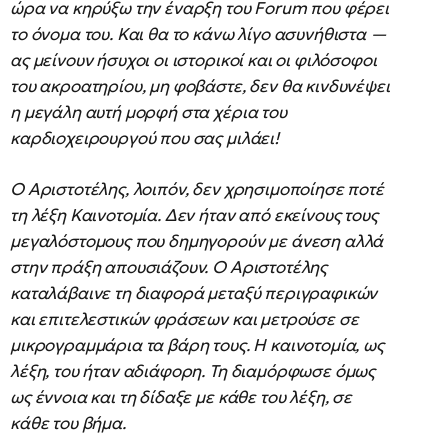
ώρα να κηρύξω την έναρξη του Forum που φέρει
το όνομα του. Και θα το κάνω λίγο ασυνήθιστα —
ας μείνουν ήσυχοι οι ιστορικοί και οι φιλόσοφοι
του ακροατηρίου, μη φοβάστε, δεν θα κινδυνέψει
η μεγάλη αυτή μορφή στα χέρια του
καρδιοχειρουργού που σας μιλάει!
Ο Αριστοτέλης, λοιπόν, δεν χρησιμοποίησε ποτέ
τη λέξη Καινοτομία. Δεν ήταν από εκείνους τους
μεγαλόστομους που δημηγορούν με άνεση αλλά
στην πράξη απουσιάζουν. Ο Αριστοτέλης
καταλάβαινε τη διαφορά μεταξύ περιγραφικών
και επιτελεστικών φράσεων και μετρούσε σε
μικρογραμμάρια τα βάρη τους. Η καινοτομία, ως
λέξη, του ήταν αδιάφορη. Τη διαμόρφωσε όμως
ως έννοια και τη δίδαξε με κάθε του λέξη, σε
κάθε του βήμα.