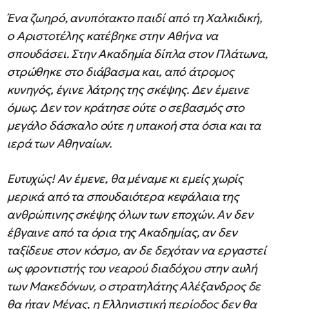
Ένα ζωηρό, ανυπότακτο παιδί από τη Χαλκιδική,
ο Αριστοτέλης κατέβηκε στην Αθήνα να
σπουδάσει. Στην Ακαδημία δίπλα στον Πλάτωνα,
στρώθηκε στο διάβασμα και, από άτρομος
κυνηγός, έγινε λάτρης της σκέψης. Δεν έμεινε
όμως. Δεν τον κράτησε ούτε ο σεβασμός στο
μεγάλο δάσκαλο ούτε η υπακοή στα όσια και τα
ιερά των Αθηναίων.
Ευτυχώς! Αν έμενε, θα μέναμε κι εμείς χωρίς
μερικά από τα σπουδαιότερα κεφάλαια της
ανθρώπινης σκέψης όλων των εποχών. Αν δεν
έβγαινε από τα όρια της Ακαδημίας, αν δεν
ταξίδευε στον κόσμο, αν δε δεχόταν να εργαστεί
ως φροντιστής του νεαρού διαδόχου στην αυλή
των Μακεδόνων, ο στρατηλάτης Αλέξανδρος δε
θα ήταν Μέγας, η Ελληνιστική περίοδος δεν θα