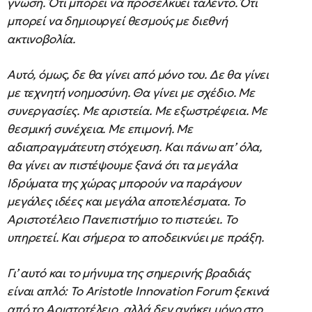
γνώση. Ότι μπορεί να προσελκύει ταλέντο. Ότι
μπορεί να δημιουργεί θεσμούς με διεθνή
ακτινοβολία.
Αυτό, όμως, δε θα γίνει από μόνο του. Δε θα γίνει
με τεχνητή νοημοσύνη. Θα γίνει με σχέδιο. Με
συνεργασίες. Με αριστεία. Με εξωστρέφεια. Με
θεσμική συνέχεια. Με επιμονή. Με
αδιαπραγμάτευτη στόχευση. Και πάνω απ’ όλα,
θα γίνει αν πιστέψουμε ξανά ότι τα μεγάλα
Ιδρύματα της χώρας μπορούν να παράγουν
μεγάλες ιδέες και μεγάλα αποτελέσματα. Το
Αριστοτέλειο Πανεπιστήμιο το πιστεύει. Το
υπηρετεί. Και σήμερα το αποδεικνύει με πράξη.
Γι’ αυτό και το μήνυμα της σημερινής βραδιάς
είναι απλό: Το Aristotle Innovation Forum ξεκινά
από το Αριστοτέλειο, αλλά δεν ανήκει μόνο στο